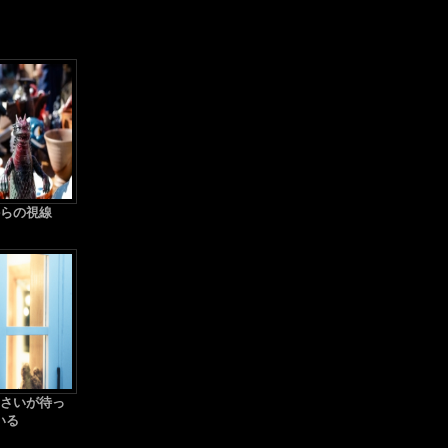
らの視線
さいが待っ
いる