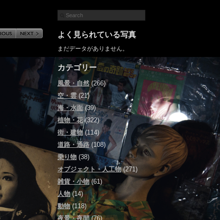
よく見られている写真
まだデータがありません。
カテゴリー
風景・自然
(266)
空・雲
(21)
海・水面
(39)
植物・花
(322)
街・建物
(114)
道路・通路
(108)
乗り物
(38)
オブジェクト・人工物
(271)
雑貨・小物
(61)
人物
(14)
動物
(118)
夜景・夜間
(76)