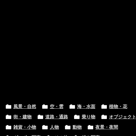
風景・自然
空・雲
海・水面
植物・花
街・建物
道路・通路
乗り物
オブジェク
雑貨・小物
人物
動物
夜景・夜間