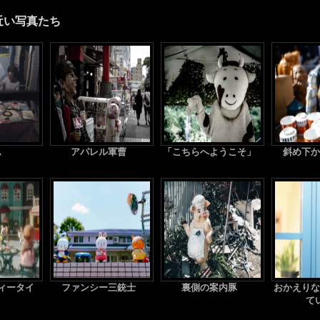
近い写真たち
ん
アパレル軍曹
「こちらへようこそ」
斜め下か
ィータイ
ファンシー三銃士
裏側の案内豚
おかえりな
て