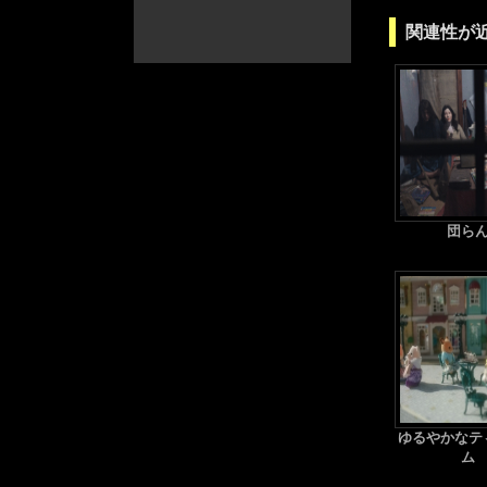
関連性が
団ら
ゆるやかなテ
ム