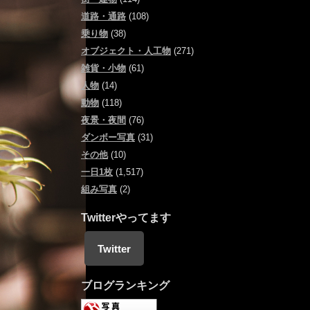
道路・通路
(108)
乗り物
(38)
オブジェクト・人工物
(271)
雑貨・小物
(61)
人物
(14)
動物
(118)
夜景・夜間
(76)
ダンボー写真
(31)
その他
(10)
一日1枚
(1,517)
組み写真
(2)
Twitterやってます
Twitter
ブログランキング