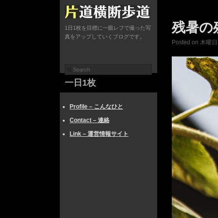
残暑の
1日1枚を目標に一眼レフで撮った写
真をアップしていくブログです。
Posted on 木曜日, 
一日1枚
Profile – こんなひと
Contact – 連絡
Link – 運営情報サイト