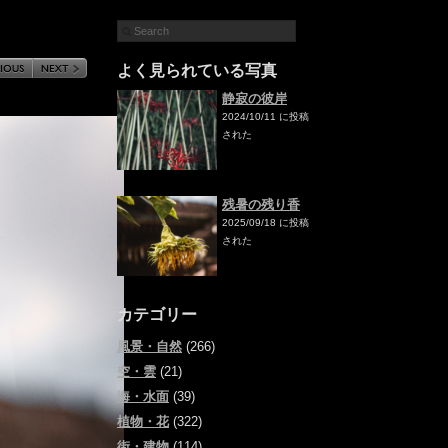
よく見られている写真
静寂の彼岸
2024/10/11 に投稿
された
残暑の残り香
2025/09/18 に投稿
された
カテゴリー
風景・自然
(266)
空・雲
(21)
海・水面
(39)
植物・花
(322)
街・建物
(114)