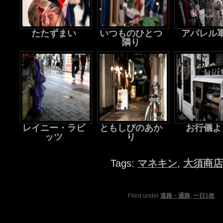
たたずまい
いつものひとつ
アパレル
隣り
レイニー・ラビ
ともしびのあか
お行儀よ
ッツ
り
Tags:
マネキン
,
大須商店
Filed under
道路・通路
,
一日1枚
.