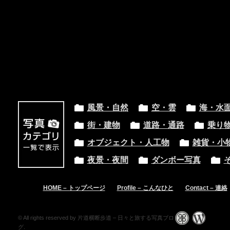
風景・自然
空・雲
海・水
街・建物
道路・通路
乗り
オブジェクト・人工物
雑貨・小
夜景・夜間
ダンボー写真
HOME – トップページ
Profile – こんなひと
Contact – 連絡
© All rights reserved by 片道横断歩道 – 日々と旅する写真ブロ
グ.