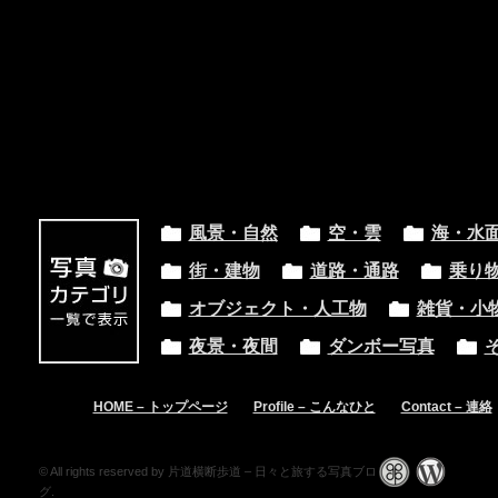
風景・自然
空・雲
海・水
街・建物
道路・通路
乗り
オブジェクト・人工物
雑貨・小
夜景・夜間
ダンボー写真
HOME – トップページ
Profile – こんなひと
Contact – 連絡
© All rights reserved by 片道横断歩道 – 日々と旅する写真ブロ
グ.