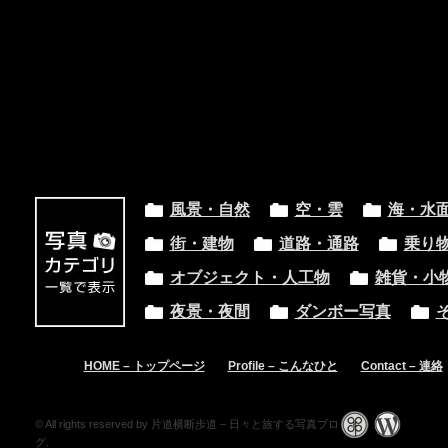
風景・自然
空・雲
海・水
街・建物
道路・通路
乗り
オブジェクト・人工物
雑貨・小
夜景・夜間
ダンボー写真
HOME – トップページ
Profile – こんなひと
Contact – 連絡
© All rights reserved by 片道横断歩道 – 日々と旅する写真ブロ
グ.