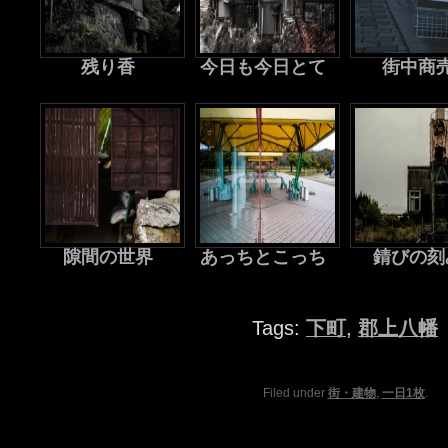
残り香
今日も今日とて
街中商
隙間の世界
あっちとこっち
錆びの刻
Tags:
下町
,
郡上八幡
Filed under
街・建物
,
一日1枚
.